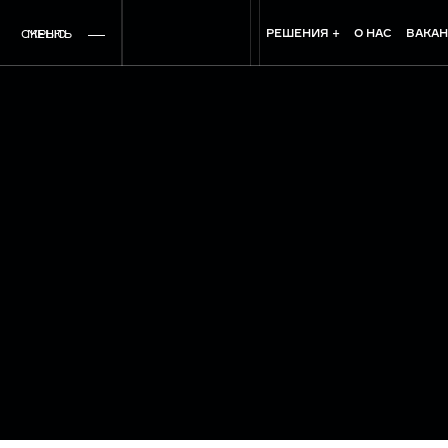
РЕШЕНИЯ +
О НАС
ВАКА
СКРЫТЬ
МЕНЮ