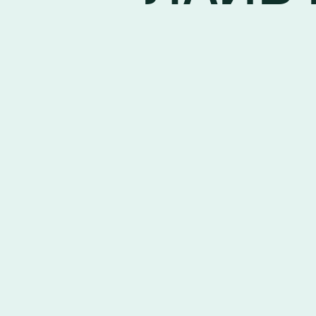
СТОЛОВ