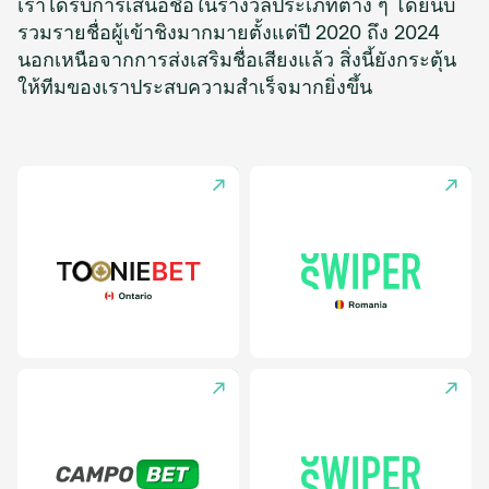
เราได้รับการเสนอชื่อในรางวัลประเภทต่าง ๆ โดยนับ
รวมรายชื่อผู้เข้าชิงมากมายตั้งแต่ปี 2020 ถึง 2024
นอกเหนือจากการส่งเสริมชื่อเสียงแล้ว สิ่งนี้ยังกระตุ้น
ให้ทีมของเราประสบความสำเร็จมากยิ่งขึ้น