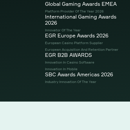
Global Gaming Awards EMEA
Platform Provider Of The Year 2026
International Gaming Awards
2026
Innovator Of The Year
EGR Europe Awards 2026
European Casino Platform Supplier
European Acquisition And Retention Partner
EGR B2B AWARDS
Innovation In Casino Software
Innovation In Mobile
SBC Awards Americas 2026
Industry Innovation Of The Year
ใบรับรอง