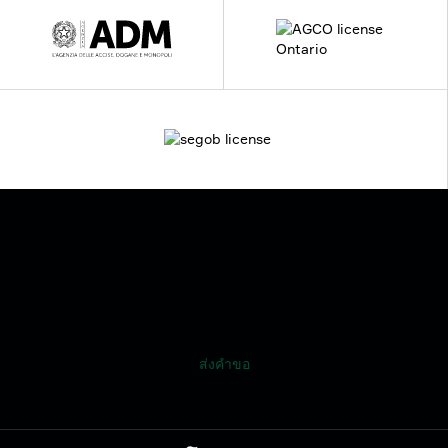
เริ่มต้นธุรกิจ IGAMING ของ
คุณ
ส่งคำขอ