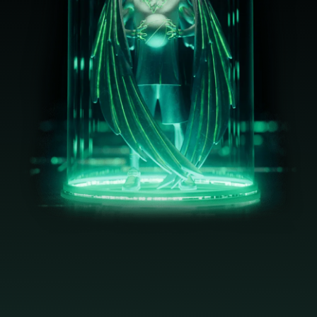
POLACO
NORUEGO
HINDI
HÚNGARO
DANÉS
FRANCÉS
CHECO
JAPONÉS
SUECO
INGLÉS
FINLANDÉS