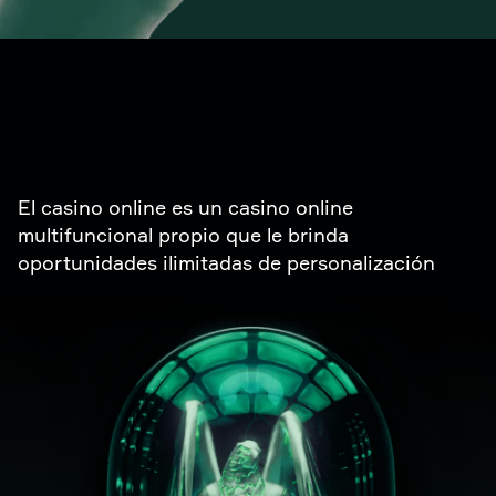
HINDI
HÚNGARO
TURNKEY
DANÉS
FRANCÉS
El casino online es un casino online
CHECO
multifuncional propio que le brinda
oportunidades ilimitadas de personalización
JAPONÉS
SUECO
INGLÉS
FINLANDÉS
PORTUGUÉS