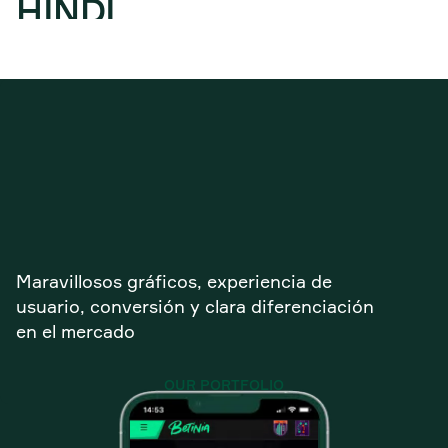
HINDI
HÚNGARO
DANÉS
FRANCÉS
CHECO
SUECO
INGLÉS
Maravillosos gráficos, experiencia de
FINLANDÉS
usuario, conversión y clara diferenciación
en el mercado
PORTUGUÉS
POLACO
OUR PORTFOLIO
NORUEGO