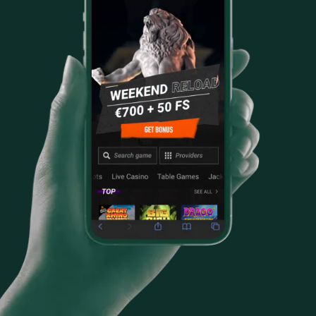
HINDI
HÚNGARO
DANÉS
FRANCÉS
CHECO
SUECO
INGLÉS
FINLANDÉS
PORTUGUÉS
POLACO
NORUEGO