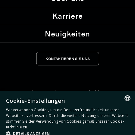
Karriere
Neuigkeiten
KONTAKTIEREN SIE UNS
ENGLISCH
/
SPANISCH
/
PORTUGIESISCH (BR)
/
POLNISCH
/
DEUTSCH
/
RUSSISCH /
THAILÄNDISCH
Cookie-Einstellungen
MEDIAKIT
Wir verwenden Cookies, um die Benutzerfreundlichkeit unserer
ENGLISH
Website zu verbessern. Durch die weitere Nutzung unserer Webseite
stimmen Sie der Verwendung von Cookies gemäß unserer Cookie-
DATENSCHUTZ
SPANISH
Richtlinie zu.
DETAILS ANZEIGEN
POLISH