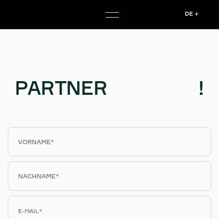
DE +
PARTNER
WERDEN
!