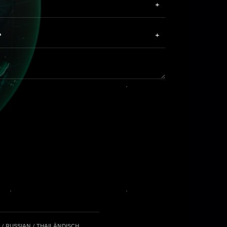
/
RUSSIAN
/
THAILÄNDISCH