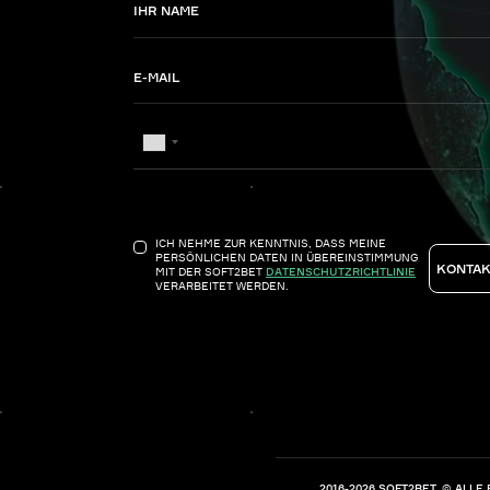
ICH NEHME ZUR KENNTNIS, DASS MEINE
PERSÖNLICHEN DATEN IN ÜBEREINSTIMMUNG
MIT DER SOFT2BET
DATENSCHUTZRICHTLINIE
VERARBEITET WERDEN.
2016-
2026
SOFT2BET. © ALLE